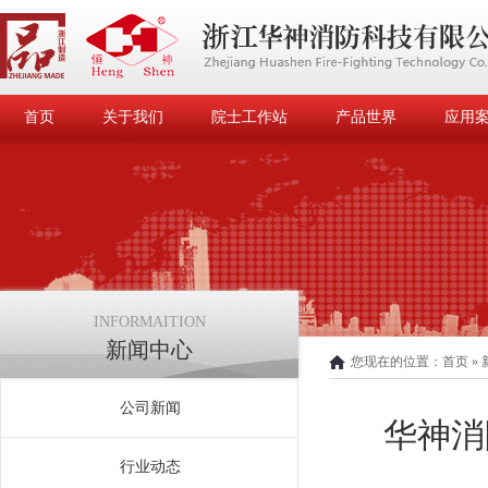
首页
关于我们
院士工作站
产品世界
应用
INFORMAITION
新闻中心
您现在的位置：
首页
»
公司新闻
华神消
行业动态