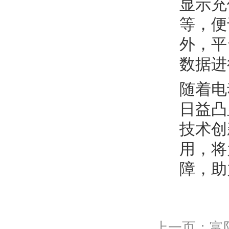
显示充
等，便
外，平
数据进
随着电
日益凸
技术创
用
，
将
障，助
上一页：富