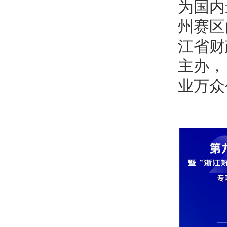
为国内
州赛区
江省财
主办，
业万众