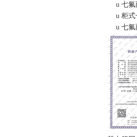
u
七氟
u
柜式
u
七氟