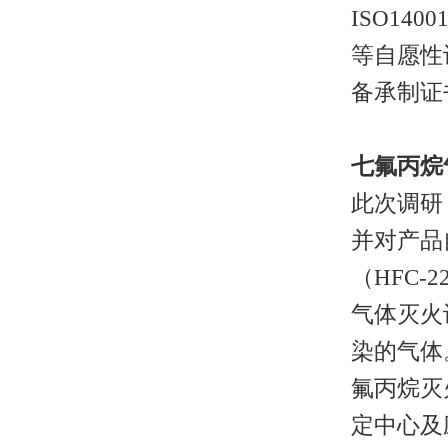
ISO14
等
自愿性
备承制证
七氟丙烷
此次调研
并对产品
（
HFC
气体灭火
染的气体
氟丙烷灭
定中心及